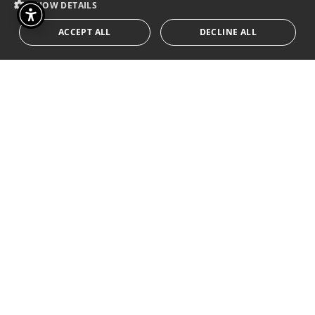
SHOW DETAILS
Luigi Negro, Salvatore Bellanova, Paolo De
Falco, Dario Goffredo, Margherita Macrì,
ACCEPT ALL
DECLINE ALL
Ginevra Miglietta, Gioia Perrone, Osvaldo
Piliego, Pierluigi Scardino, Marco Vetrugno;
letture a cura di Dario Goffredo, Ginevra
Miglietta, Osvaldo Piliego e Marco Vetrugno
< TORNA AL CARTELLONE
BIGLIETTI
INGRESSO LIBERO