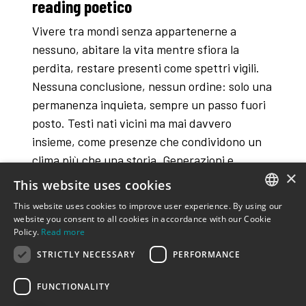
reading poetico
Vivere tra mondi senza appartenerne a
nessuno, abitare la vita mentre sfiora la
perdita, restare presenti come spettri vigili.
Nessuna conclusione, nessun ordine: solo una
permanenza inquieta, sempre un passo fuori
posto. Testi nati vicini ma mai davvero
insieme, come presenze che condividono un
clima più che una storia. Generazioni e
×
sensibilità differenti convivono senza
This website uses cookies
fondersi, legate dall’esposizione alla fragilità e
This website uses cookies to improve user experience. By using our
da una ostinata resistenza della vita.
ITALIAN
website you consent to all cookies in accordance with our Cookie
Policy.
Read more
ENGLISH
STRICTLY NECESSARY
PERFORMANCE
FUNCTIONALITY
dall’omonimo testo ( la casa cafausica) di