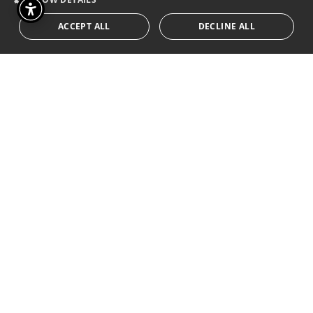
ACCEPT ALL
DECLINE ALL
< TORNA AL CARTELLONE
BIGLIETTI
Consulta la guida per lo spettatore per avere
tutte le informazioni sui prezzi dei biglietti
clicca qui >
ACQUISTA TICKET >