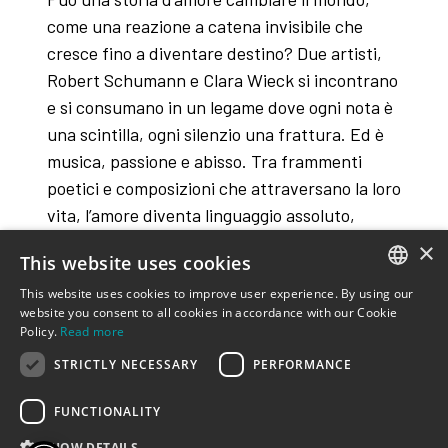
come una reazione a catena invisibile che
cresce fino a diventare destino? Due artisti,
Robert Schumann e Clara Wieck si incontrano
e si consumano in un legame dove ogni nota è
una scintilla, ogni silenzio una frattura. Ed è
musica, passione e abisso. Tra frammenti
poetici e composizioni che attraversano la loro
vita, l’amore diventa linguaggio assoluto,
capace di sollevare la realtà o farla precipitare
×
This website uses cookies
This website uses cookies to improve user experience. By using our
ITALIAN
website you consent to all cookies in accordance with our Cookie
Policy.
Read more
ENGLISH
voce recitante Giuseppe Semeraro;
STRICTLY NECESSARY
PERFORMANCE
pianoforte Luigi Fracasso; testi di Giuseppe
FUNCTIONALITY
Semeraro; musiche di R. Schumann e J.
Brahms
SHOW DETAILS