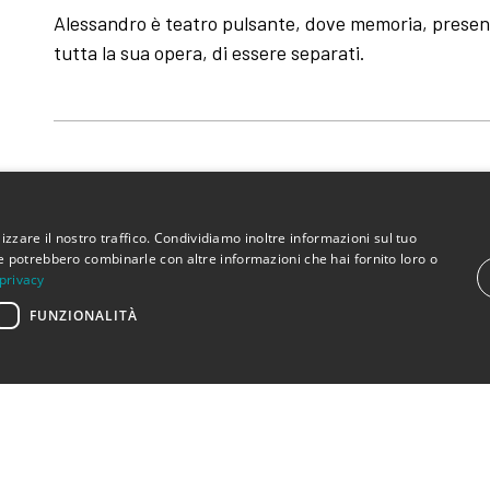
Alessandro è teatro pulsante, dove memoria, presen
tutta la sua opera, di essere separati.
izzare il nostro traffico. Condividiamo inoltre informazioni sul tuo
 che potrebbero combinarle con altre informazioni che hai fornito loro o
DI GIANLUIGI GHERZI E FABRIZIO SACCOMANNO CON FABRIZIO SA
 privacy
MARIA ROSARIA PONZETTA, ANĐELKA VULIĆ REGIA FABRIZIO S
FUNZIONALITÀ
ARTISTICA SALVATORE TRAMACERE TECNICI MARIO DANIELE, AL
RINGRAZIA FELTRINELLI EDITORE GRAZIE A CECILIA BARTOLI, M
UN RINGRAZIAMENTO SPECIALE A MARIA LEOGRANDE