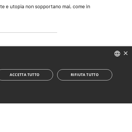
te e utopia non sopportano mai, come in
×
ITALIAN
CCOMANNO, BARBARA PETTI, EMANUELA PISICCHIO,
ACCETTA TUTTO
RIFIUTA TUTTO
ENGLISH
ACCOMANNO CURA DEL PROGETTO E CONSULENZA
ESSANDRO CARDINALE COPRODUZIONE URA TEATRO SI
ARIO DESIATI, EMILIANO MORREALE E LAURA SCORRANO