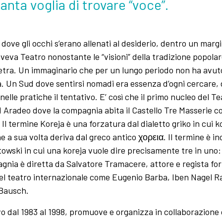
anta voglia di trovare “voce”.
 dove gli occhi s’erano allenati al desiderio, dentro un mar
va Teatro nonostante le “visioni” della tradizione popolare,
ietra. Un immaginario che per un lungo periodo non ha avuto
 Un Sud dove sentirsi nomadi era essenza d’ogni cercare, d
elle pratiche il tentativo. E’ così che il primo nucleo del Te
d Aradeo dove la compagnia abita il Castello Tre Masserie co
Il termine Koreja è una forzatura dal dialetto griko in cui k
 a sua volta deriva dal greco antico χορεια. Il termine è in
otowski in cui una koreja vuole dire precisamente tre in uno
pagnia è diretta da Salvatore Tramacere, attore e regista f
del teatro internazionale come Eugenio Barba, Iben Nagel R
a Bausch.
o dal 1983 al 1998, promuove e organizza in collaborazione c