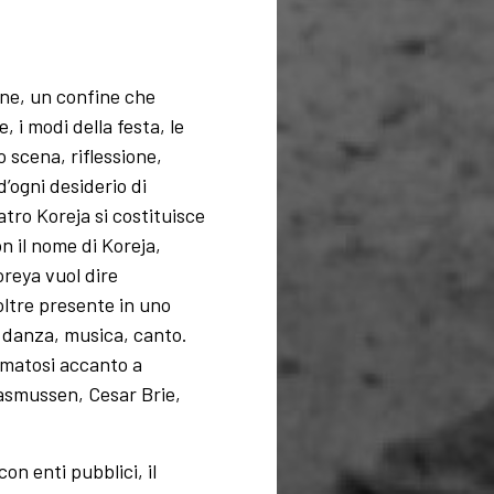
gine, un confine che
 i modi della festa, le
 scena, riflessione,
’ogni desiderio di
atro Koreja si costituisce
n il nome di Koreja,
oreya vuol dire
oltre presente in uno
: danza, musica, canto.
ormatosi accanto a
asmussen, Cesar Brie,
on enti pubblici, il