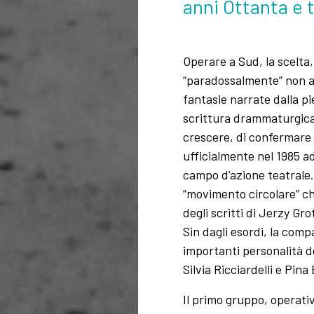
anni Ottanta e t
Operare a Sud, la scelta,
“paradossalmente” non ave
fantasie narrate dalla p
scrittura drammaturgica.
crescere, di confermare n
ufficialmente nel 1985 a
campo d’azione teatrale. 
“movimento circolare” che
degli scritti di Jerzy Gr
Sin dagli esordi, la com
importanti personalità 
Silvia Ricciardelli e Pin
Il primo gruppo, operativ