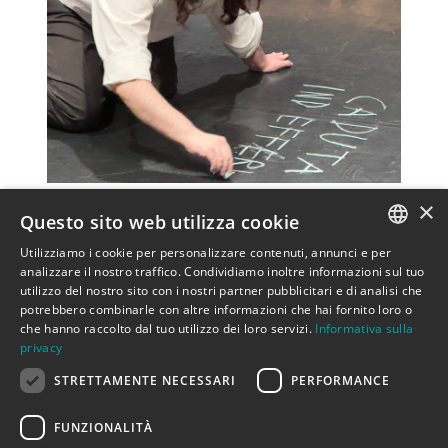
×
Questo sito web utilizza cookie
Un progetto di teatro civile che coinvolge
Utilizziamo i cookie per personalizzare contenuti, annunci e per
ITALIAN
persone in situazione di disagio psichico,
analizzare il nostro traffico. Condividiamo inoltre informazioni sul tuo
utilizzo del nostro sito con i nostri partner pubblicitari e di analisi che
fisico e sociale.
ENGLISH
potrebbero combinarle con altre informazioni che hai fornito loro o
Ispirato al programma nazista T4, lo
che hanno raccolto dal tuo utilizzo dei loro servizi.
Informativa sulla
privacy
spettacolo dà voce a vite negate,
trasformando esclusione in arte e memoria.
STRETTAMENTE NECESSARI
PERFORMANCE
Progetto realizzato con il sostegno del MiC
FUNZIONALITÀ