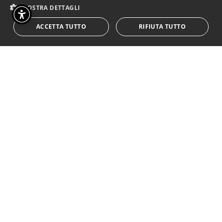
– Direzione Generale Spettacolo –
MOSTRA DETTAGLI
nell’ambito dei contributi per progetti volti
a favorire l’accessibilità alle attività dello
ACCETTA TUTTO
RIFIUTA TUTTO
spettacolo dal vivo da parte di artiste ed
artisti con disabilità (D.D.G. 20 novembre
2023, rep. n. 1749)
SPETTACOLO A POSTI LIMITATI
testo e regia Antonio Viganò; con Samuele
Notaristefano; Paola Guerra; Paolo Grossi; Michael
Untertrifaller; Stefania Muratori; Michele Fiocchi;
Jason De Majo; Johannes Notdurfter, Mathias
Dallinger