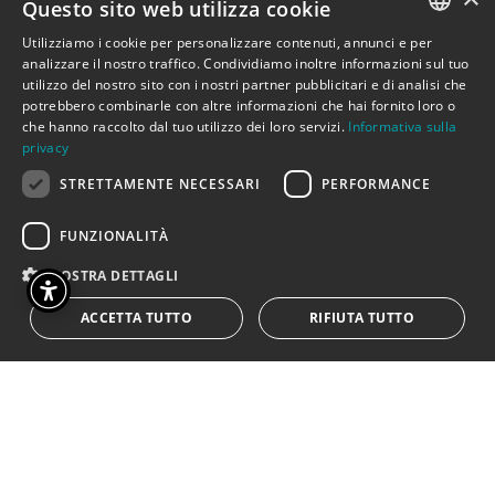
Questo sito web utilizza cookie
Tra nonsense e ribellione, Alice attraversa un
Utilizziamo i cookie per personalizzare contenuti, annunci e per
regno in cui crescere è una trappola e restare
ITALIAN
analizzare il nostro traffico. Condividiamo inoltre informazioni sul tuo
utilizzo del nostro sito con i nostri partner pubblicitari e di analisi che
bambini una sfida impossibile. Uno spettacolo
ENGLISH
potrebbero combinarle con altre informazioni che hai fornito loro o
che attraversa il caos per chiedere, senza
che hanno raccolto dal tuo utilizzo dei loro servizi.
Informativa sulla
risposta: come si salva la meraviglia quando il
privacy
tempo ci costringe a diventare adulti?
STRETTAMENTE NECESSARI
PERFORMANCE
età consigliata: da 8 anni in su
FUNZIONALITÀ
MOSTRA DETTAGLI
ACCETTA TUTTO
RIFIUTA TUTTO
testo di Francesco Niccolini; regia e
allestimento Enzo Toma e Salvatore
Tramacere; con Eleonora Lezzi, Luna Maggio,
Enrico Stefanelli, Marcos Koslowski;cura
dell’allestimento Carlo Durante