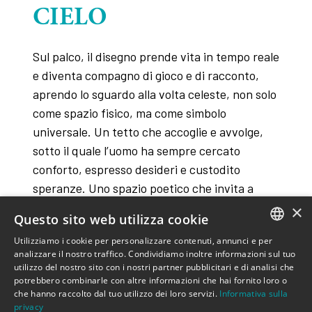
CIELO
Sul palco, il disegno prende vita in tempo reale
e diventa compagno di gioco e di racconto,
aprendo lo sguardo alla volta celeste, non solo
come spazio fisico, ma come simbolo
universale. Un tetto che accoglie e avvolge,
sotto il quale l’uomo ha sempre cercato
conforto, espresso desideri e custodito
speranze. Uno spazio poetico che invita a
meravigliarsi e a ritrovare, nel cielo, il riflesso
×
Questo sito web utilizza cookie
dei propri sogni.
Utilizziamo i cookie per personalizzare contenuti, annunci e per
ITALIAN
analizzare il nostro traffico. Condividiamo inoltre informazioni sul tuo
utilizzo del nostro sito con i nostri partner pubblicitari e di analisi che
ENGLISH
potrebbero combinarle con altre informazioni che hai fornito loro o
che hanno raccolto dal tuo utilizzo dei loro servizi.
Informativa sulla
privacy
di Valeria Raimondi, Enrico Castellani; cura Valeria