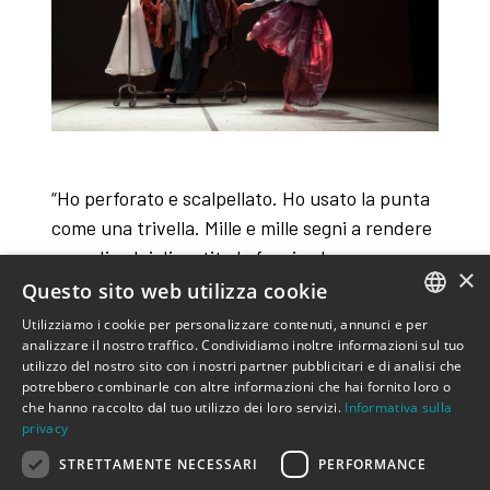
“Ho perforato e scalpellato. Ho usato la punta
come una trivella. Mille e mille segni a rendere
nera di colpi di matita la faccia che
×
rappresento e percuoto, che non posso più
Questo sito web utilizza cookie
arrivare a vedere, copiata, cancellata,
Utilizziamo i cookie per personalizzare contenuti, annunci e per
ITALIAN
ricopiata, rifatta, innumerevoli volte per
analizzare il nostro traffico. Condividiamo inoltre informazioni sul tuo
utilizzo del nostro sito con i nostri partner pubblicitari e di analisi che
innumerevoli anni…” – Alberto Giacometti –
ENGLISH
potrebbero combinarle con altre informazioni che hai fornito loro o
che hanno raccolto dal tuo utilizzo dei loro servizi.
Informativa sulla
l segno grafico indaga e traccia figure alla
privacy
disperata ricerca della verità. Come può l’atto
STRETTAMENTE NECESSARI
PERFORMANCE
pittorico trovare spazio nel corpo, nel gesto e