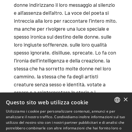
donne indirizzano il loro messaggio al silenzio
e all’assenza dell’altro. La voce del poeta si
intreccia alla loro per raccontare l’intero mito,
ma anche per rivolgere una luce speciale e
spesso ironica sul destino delle donne, sulle
loro ingiuste sofferenze, sulle loro qualità
spesso ignorate, disilluse, sprecate. Lo fa con
l’ironia dell’intelligenza e della creazione, la
stessa che ha sorretto molte donne nel loro
cammino, la stessa che fa degli artisti
creature senza sesso e identità, votate a
creare e a reinterpretare le storie e i
×
personaggi più diversi senza giudicare, ma
Questo sito web utilizza cookie
cercando di comprendere. Seguendo il
Utilizziamo i cookie per personalizzare contenuti, annunci e per
luminoso esempio di Ovidio che si fa medium
ITALIAN
analizzare il nostro traffico. Condividiamo inoltre informazioni sul tuo
utilizzo del nostro sito con i nostri partner pubblicitari e di analisi che
di un coro spesso ammutolito dalla storia,
ENGLISH
potrebbero combinarle con altre informazioni che hai fornito loro o
diamo voce e corpo ad alcune eroine del mito,