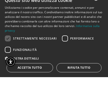
Questo sito web utilizza cookie
andare, ognuno per il suo viaggio,
Utilizziamo i cookie per personalizzare contenuti, annunci e per
serenamente perché con- sapevoli di avere
ITALIAN
analizzare il nostro traffico. Condividiamo inoltre informazioni sul tuo
vissuto tutto quello che c’era da vivere. La
utilizzo del nostro sito con i nostri partner pubblicitari e di analisi che
ENGLISH
potrebbero combinarle con altre informazioni che hai fornito loro o
lista dei desideri è finita ma non la loro
che hanno raccolto dal tuo utilizzo dei loro servizi.
Informativa sulla
straordinaria storia.
privacy
STRETTAMENTE NECESSARI
PERFORMANCE
Uno spettacolo che vede in scena lo storico
attore del Teatro Pirata Silvano Fiordelmondo
FUNZIONALITÀ
insieme a Fabio Spadoni, attore con sindrome
MOSTRA DETTAGLI
Down, in una storia che commuove e diverte..
ACCETTA TUTTO
RIFIUTA TUTTO
DI SILVANO FIORDELMONDO, SIMONE GUERRO,
FRANCESCO NICCOLINI CON SILVANO