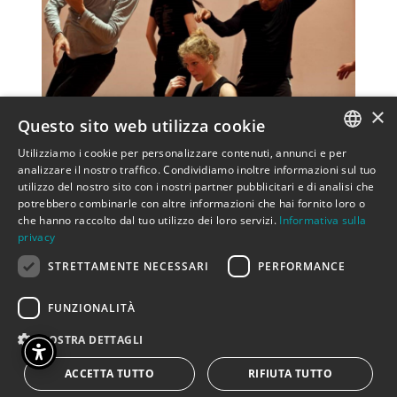
×
Questo sito web utilizza cookie
Utilizziamo i cookie per personalizzare contenuti, annunci e per
ITALIAN
analizzare il nostro traffico. Condividiamo inoltre informazioni sul tuo
seminario pratico
utilizzo del nostro sito con i nostri partner pubblicitari e di analisi che
ENGLISH
potrebbero combinarle con altre informazioni che hai fornito loro o
UN’ESPERIENZA DI PEDAGOGIA CON IBEN
che hanno raccolto dal tuo utilizzo dei loro servizi.
Informativa sulla
privacy
NAGEL RASMUSSEN E I DOCENTI DE IL
PONTE DEI VENTI
STRETTAMENTE NECESSARI
PERFORMANCE
Un percorso pedagogico che il gruppo e la sua
FUNZIONALITÀ
Maestra hanno sviluppato durante oltre
MOSTRA DETTAGLI
vent’anni di ricerca: al centro di questo
percorso ci sono la “danza del vento”, i quattro
ACCETTA TUTTO
RIFIUTA TUTTO