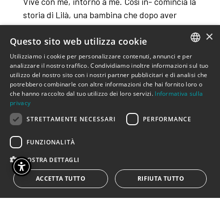
Vive con me, intorno a me. Così in- comincia la
storia di Lilà, una bambina che dopo aver
perso la mamma, si crea un amico
×
Questo sito web utilizza cookie
immaginario, Niente. Assieme a Niente Lilà
passa le sue giornate a fare nien- te. Ma
Utilizziamo i cookie per personalizzare contenuti, annunci e per
ITALIAN
analizzare il nostro traffico. Condividiamo inoltre informazioni sul tuo
Niente, al contrario di lei, è sempre di
utilizzo del nostro sito con i nostri partner pubblicitari e di analisi che
buonumo- re e risponde alla sua profonda
ENGLISH
potrebbero combinarle con altre informazioni che hai fornito loro o
indolenza con delicata e costruttiva positività.
che hanno raccolto dal tuo utilizzo dei loro servizi.
Informativa sulla
privacy
Al “non c’è niente da fare” di Lilà, Niente
STRETTAMENTE NECESSARI
PERFORMANCE
risponde che “dal niente si può fare tutto”.
Con un linguaggio pieno di saggezza e
FUNZIONALITÀ
poesia,
Io e Niente
racconta che la debolezza e
la fragilità possono essere trasformate in
MOSTRA DETTAGLI
forza e che anche dalla mancanza, può
ACCETTA TUTTO
RIFIUTA TUTTO
nascere qualcosa di prezioso.
Grazie alla fusione di ombre e attori, Teatro