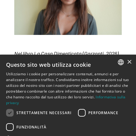
Nel libro La Casa Dimenticata (Garzanti, 2026)
×
l’autrice propone
una versione diversa del suo
Questo sito web utilizza cookie
paese, mostrandone la cultura ricchissima e i
Utilizziamo i cookie per personalizzare contenuti, annunci e per
paesaggi suggestivi.
ITALIAN
analizzare il nostro traffico. Condividiamo inoltre informazioni sul tuo
utilizzo del nostro sito con i nostri partner pubblicitari e di analisi che
ENGLISH
Sono tre le donne protagoniste di questo
potrebbero combinarle con altre informazioni che hai fornito loro o
che hanno raccolto dal tuo utilizzo dei loro servizi.
Informativa sulla
racconto, tutte con storie individuali e passati
privacy
diversi: i personaggi del romanzo sono individui
STRETTAMENTE NECESSARI
PERFORMANCE
pienamente inseriti nella loro società, non solo
vittime di una guerra più grande di loro…perché
FUNZIONALITÀ
la vera ricchezza di un
paese sono le persone