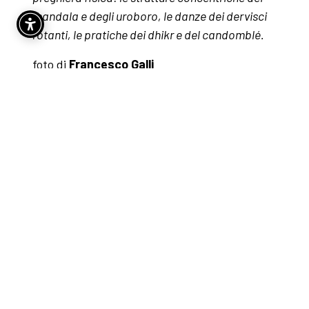
mandala e degli uroboro, le danze dei dervisci
rotanti, le pratiche dei dhikr e del candomblé.
foto di
Francesco Galli
ACCESSIBILITA’
La luce del nero_TTB_scheda accessibilità ita
Download
creazione diretta da
Tiziana Barbiero
;
consulenze di
Mirella Schino;
con
Alessia
Baldassari, Ruben Manenti, Simone Noris,
Alessandro Paganoni, Alessandro