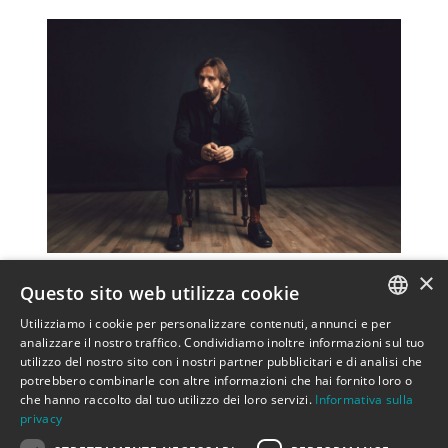
×
Questo sito web utilizza cookie
Voce dei Marlene Kuntz e autore solista,
Utilizziamo i cookie per personalizzare contenuti, annunci e per
ITALIAN
Cristiano Godano intreccia canzoni, racconti e
analizzare il nostro traffico. Condividiamo inoltre informazioni sul tuo
utilizzo del nostro sito con i nostri partner pubblicitari e di analisi che
riflessioni in forma intima e spiazzante. Un
ENGLISH
potrebbero combinarle con altre informazioni che hai fornito loro o
viaggio emotivo tra musica dal vivo, parole,
che hanno raccolto dal tuo utilizzo dei loro servizi.
Informativa sulla
privacy
poesia, memoria e presente. Un dialogo diretto