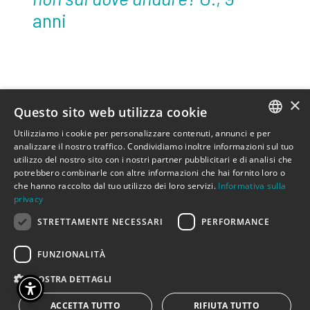
anni
Dentro questa storia c’è un castello, dentro al
×
Questo sito web utilizza cookie
castello c’è un uomo dalla lunga barba blu e
poi ci sono una giovane sposa, una sorella, una
Utilizziamo i cookie per personalizzare contenuti, annunci e per
ITALIAN
analizzare il nostro traffico. Condividiamo inoltre informazioni sul tuo
madre, due fratelli e un labirinto di corridoi,
utilizzo del nostro sito con i nostri partner pubblicitari e di analisi che
ENGLISH
porte e scale tutto da scoprire. Dentro questa
potrebbero combinarle con altre informazioni che hai fornito loro o
che hanno raccolto dal tuo utilizzo dei loro servizi.
Informativa sulla
storia ci sono i giochi che si fanno al buio, i
privacy
segreti sotto i tavoli, i divieti che i genitori
STRETTAMENTE NECESSARI
PERFORMANCE
impongono ai figli e c’è una piccola chiave che
apre la porta di una stanza proibita. Proibita
FUNZIONALITÀ
fino a quando lei, la giovane sposa di
MOSTRA DETTAGLI
Barbablù, non decide di ascoltare il suo istinto
e aprirla. E dietro questa porta troverà….
ACCETTA TUTTO
RIFIUTA TUTTO