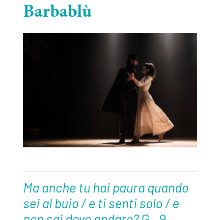
Barbablù
Ma anche tu hai paura quando
sei al buio / e ti senti solo / e
non sai dove andare?
G., 9