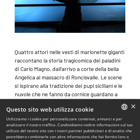
Quattro attori nelle vesti di marionette giganti
raccontano la storia tragicomica dei paladini
di Carlo Magno, dall’arrivo a corte della bella
Angelica al massacro di Roncisvalle. Le scene
si ispirano alla tradizione dei pupi siciliani e le
nuvole che ne fanno da cornice guardano a
Pasolini a cui lo spettacolo è dedicato.
×
Questo sito web utilizza cookie
Giochi di bambini. Giochi di guerra.
Marionette. Pupi. Roba vecchia e bellissima.
Utilizziamo i cookie per personalizzare contenuti, annunci e per
ITALIAN
analizzare il nostro traffico. Condividiamo inoltre informazioni sul tuo
Sotto: corpi, metallo, amore e guerra. Sopra:
utilizzo del nostro sito con i nostri partner pubblicitari e di analisi che
ENGLISH
fili, voci tonanti e un destino
potrebbero combinarle con altre informazioni che hai fornito loro o