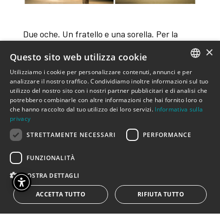
Due oche. Un fratello e una sorella. Per la
minore è arrivata la stagione delle migrazioni.
×
Questo sito web utilizza cookie
Il fratellone, a suo tempo, ha già viaggiato.
Utilizziamo i cookie per personalizzare contenuti, annunci e per
Come preparare la piccola al grande volo e poi
ITALIAN
analizzare il nostro traffico. Condividiamo inoltre informazioni sul tuo
lasciarla andare? Servono giochi e storie per
utilizzo del nostro sito con i nostri partner pubblicitari e di analisi che
ENGLISH
insegnare, divertire e preparare alla paura e al
potrebbero combinarle con altre informazioni che hai fornito loro o
che hanno raccolto dal tuo utilizzo dei loro servizi.
Informativa sulla
diverso. Lo spettacolo parla del viaggio…del
privacy
viaggio di uomini che non potevano più
STRETTAMENTE NECESSARI
PERFORMANCE
restare là dove si trovavano. È un discorso da
adulti? Non lo crediamo…serve solo la giusta
FUNZIONALITÀ
metafora.
MOSTRA DETTAGLI
ACCETTA TUTTO
RIFIUTA TUTTO