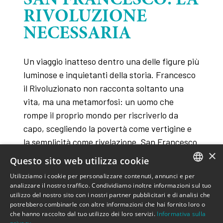
SAN FRANCESCO: LA
RIVOLUZIONE
NECESSARIA
Un viaggio inatteso dentro una delle figure più
luminose e inquietanti della storia. Francesco
il Rivoluzionato non racconta soltanto una
vita, ma una metamorfosi: un uomo che
rompe il proprio mondo per riscriverlo da
capo, scegliendo la povertà come vertigine e
la semplicità come rivelazione. San Francesco
×
diventa presenza viva, simbolo di
Questo sito web utilizza cookie
trasformazione radicale, capace di
Utilizziamo i cookie per personalizzare contenuti, annunci e per
attraversare il dolore del mondo fino a
ITALIAN
analizzare il nostro traffico. Condividiamo inoltre informazioni sul tuo
riconoscerne la bellezza segreta. Un racconto
utilizzo del nostro sito con i nostri partner pubblicitari e di analisi che
ENGLISH
potrebbero combinarle con altre informazioni che hai fornito loro o
che oscilla tra sacro e umano, dove ogni passo
che hanno raccolto dal tuo utilizzo dei loro servizi.
Informativa sulla
è una soglia e ogni silenzio una rivoluzione.