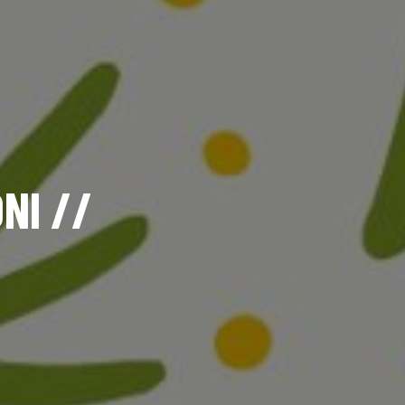
NI //