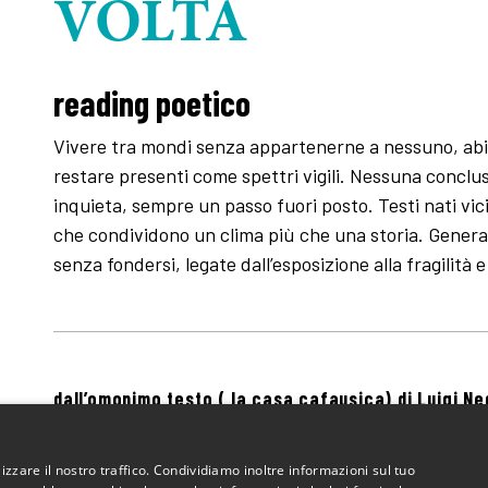
VOLTA
reading poetico
Vivere tra mondi senza appartenerne a nessuno, abita
restare presenti come spettri vigili. Nessuna concl
inquieta, sempre un passo fuori posto. Testi nati v
che condividono un clima più che una storia. Generaz
senza fondersi, legate dall’esposizione alla fragilità 
dall’omonimo testo ( la casa cafausica) di Luigi Ne
Dario Goffredo, Margherita Macrì, Ginevra Miglietta,
Scardino, Marco Vetrugno; letture a cura di Dario G
izzare il nostro traffico. Condividiamo inoltre informazioni sul tuo
e Marco Vetrugno