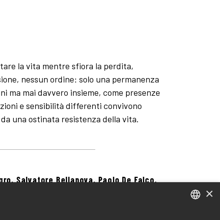
re la vita mentre sfiora la perdita,
usione, nessun ordine: solo una permanenza
icini ma mai davvero insieme, come presenze
ioni e sensibilità differenti convivono
e da una ostinata resistenza della vita.
gro, Salvatore Bellanova, Paolo De Falco,
×
 Gioia Perrone, Osvaldo Piliego, Pierluigi
offredo, Ginevra Miglietta, Osvaldo Piliego
ITALIAN