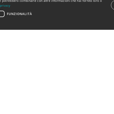
 che potrebbero combinarle con altre informazioni che hai fornito loro o
 privacy
FUNZIONALITÀ
< TORNA AL CARTELLONE