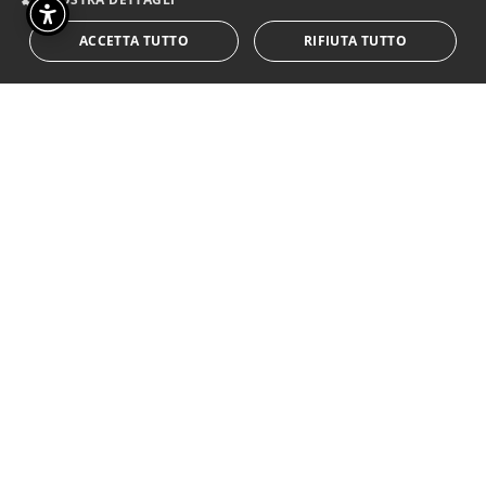
ACCETTA TUTTO
RIFIUTA TUTTO
< TORNA AL CARTELLONE
BIGLIETTI
Consulta la guida per lo spettatore per avere
tutte le informazioni sui prezzi dei biglietti
clicca qui >
ACQUISTA TICKET >