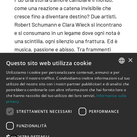
come una reazione a catena invisibile che
cresce fino a diventare destino? Due artisti,
Robert Schumann e Clara Wieck si incontrano
e si consumano in un legame dove ogni nota è
una scintilla, ogni silenzio una frattura. Ed è
musica, passione e abisso. Tra frammenti
poetici e composizioni che attraversano la loro
×
Questo sito web utilizza cookie
vita, l’amore diventa linguaggio assoluto,
Utilizziamo i cookie per personalizzare contenuti, annunci e per
capace di sollevare la realtà o farla precipitare
ITALIAN
analizzare il nostro traffico. Condividiamo inoltre informazioni sul tuo
utilizzo del nostro sito con i nostri partner pubblicitari e di analisi che
ENGLISH
potrebbero combinarle con altre informazioni che hai fornito loro o
che hanno raccolto dal tuo utilizzo dei loro servizi.
Informativa sulla
privacy
voce recitante Giuseppe Semeraro;
STRETTAMENTE NECESSARI
PERFORMANCE
pianoforte Luigi Fracasso; testi di Giuseppe
FUNZIONALITÀ
Semeraro; musiche di R. Schumann e J.
Brahms
MOSTRA DETTAGLI