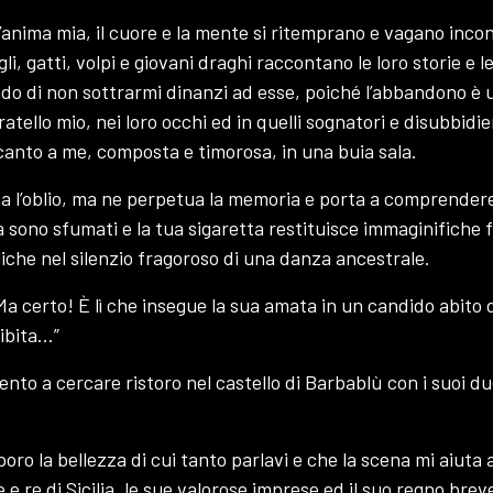
l’anima mia, il cuore e la mente si ritemprano e vagano inco
li, gatti, volpi e giovani draghi raccontano le loro storie e l
ndo di non sottrarmi dinanzi ad esse, poiché l’abbandono è u
ratello mio, nei loro occhi ed in quelli sognatori e disubbidie
canto a me, composta e timorosa, in una buia sala.
 l’oblio, ma ne perpetua la memoria e porta a comprendere l
à sono sfumati e la tua sigaretta restituisce immaginifiche
liche nel silenzio fragoroso di una danza ancestrale.
“Ma certo! È lì che insegue la sua amata in un candido abito 
oibita…”
ento a cercare ristoro nel castello di Barbablù con i suoi due
aporo la bellezza di cui tanto parlavi e che la scena mi aiu
e re di Sicilia, le sue valorose imprese ed il suo regno bre