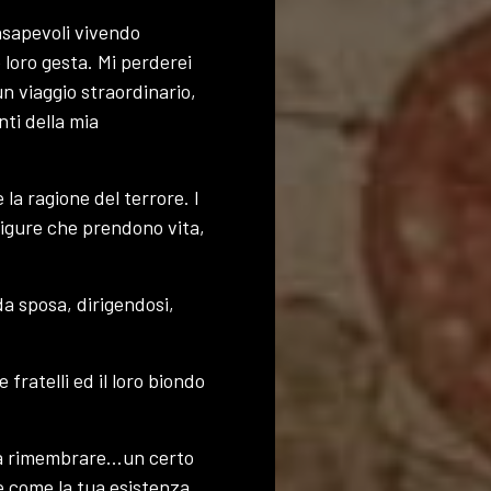
nsapevoli vivendo
e loro gesta. Mi perderei
n viaggio straordinario,
nti della mia
a ragione del terrore. I
 figure che prendono vita,
da sposa, dirigendosi,
 fratelli ed il loro biondo
ta a rimembrare…un certo
ve come la tua esistenza,