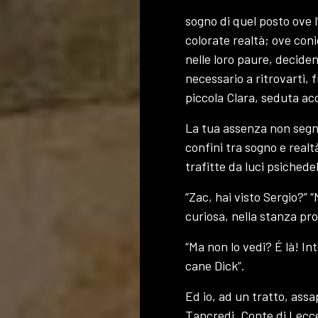
sogno di quel posto ove 
colorate realtà; ove conig
nelle loro paure, decide
necessario a ritrovarti, f
piccola Clara, seduta ac
La tua assenza non segna
confini tra sogno e realt
trafitte da luci psichede
“Zac, hai visto Sergio?” 
curiosa, nella stanza pr
“Ma non lo vedi? É là! Int
cane Dick”.
Ed io, ad un tratto, ass
Tancredi, Conte di Lecce 