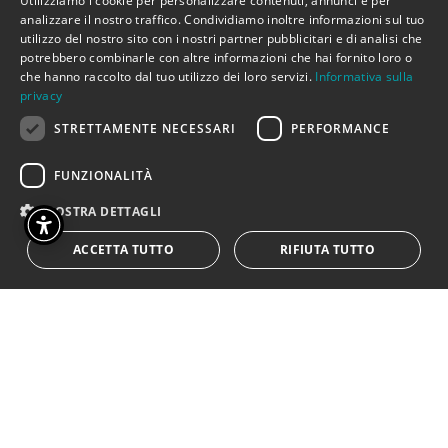
Utilizziamo i cookie per personalizzare contenuti, annunci e per
per essere riconosciuti cittadini
ITALIAN
analizzare il nostro traffico. Condividiamo inoltre informazioni sul tuo
da rispettare, da accogliere e
utilizzo del nostro sito con i nostri partner pubblicitari e di analisi che
ENGLISH
potrebbero combinarle con altre informazioni che hai fornito loro o
integrare. Il grande progetto
che hanno raccolto dal tuo utilizzo dei loro servizi.
Informativa sulla
dell’integrazione dei popoli del
privacy
mediterraneo é fallito perché alla
STRETTAMENTE NECESSARI
PERFORMANCE
politica é mancata la volontà di
promuovere l’Europa senza
FUNZIONALITÀ
frontiere.
MOSTRA DETTAGLI
È mancata la volontà per favorire
e promuovere un nuovo
ACCETTA TUTTO
RIFIUTA TUTTO
umanesimo sociale delle
convivialità capace di rispondere
alle nuove esigenze integrando le
diversità. L’Europa dei popoli é
riuscita a realizzare la moneta
unica dell’euro e il mercato
comune ma é fallita tradendo la