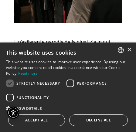
Un’esilarante parodia della giustizia in cui
×
intravedere il funzionamento delle dittature
This website uses cookies
presenti e passate, nonché i loro avatar nelle
This website uses cookies to improve user experience. By using our
nostre “democrazie” contemporanee. Uno
ITALIAN
website you consent to all cookies in accordance with our Cookie
Policy.
Read more
spettacolo “partecipato” con quattro attori
ENGLISH
professionisti e alcune cittadine e cittadini,
STRICTLY NECESSARY
PERFORMANCE
che di volta in volta, si alterneranno
FUNCTIONALITY
nell’interpretare la parte dei testimoni in
questo assurdo e interessante “processo”.
SHOW DETAILS
ACCEPT ALL
DECLINE ALL