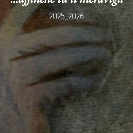
...affinché tu ti meravigli
2025_2026