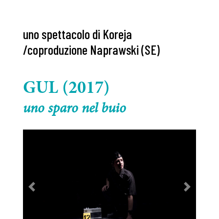
uno spettacolo di Koreja
/coproduzione Naprawski (SE)
GUL (2017)
uno sparo nel buio
Previous
Next