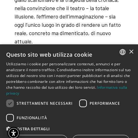
nella convinzione che il teatro – la totale
illusione, l’effimero dell’immaginazione – sia
oggi l’unico luogo in grado di rendere un fatto
reale, concreto ma dimenticato, di nuovo
attuale.
×
Questo sito web utilizza cookie
VERSIONE IN LINGUA INGLESE GUL – A shot
in the dark
Utilizziamo i cookie per personalizzare contenuti, annunci e per
ITALIAN
analizzare il nostro traffico. Condividiamo inoltre informazioni sul tuo
utilizzo del nostro sito con i nostri partner pubblicitari e di analisi che
ENGLISH
potrebbero combinarle con altre informazioni che hai fornito loro o
GUARDA IL VIDEO
che hanno raccolto dal tuo utilizzo dei loro servizi.
Informativa sulla
privacy
STRETTAMENTE NECESSARI
PERFORMANCE
FUNZIONALITÀ
MOSTRA DETTAGLI