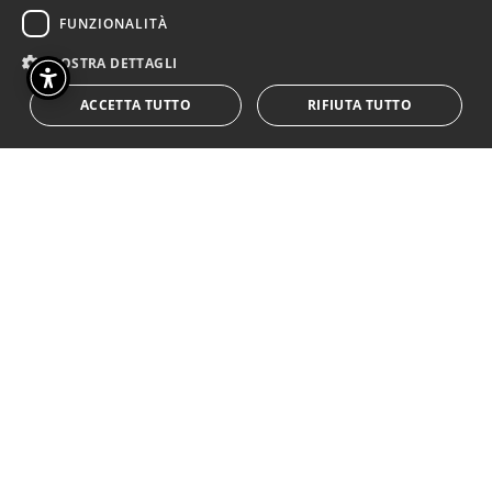
2024/25
FUNZIONALITÀ
MOSTRA DETTAGLI
ACCETTA TUTTO
RIFIUTA TUTTO
INFO RASSEGNA
CARTELLONE
A Koreja con la scuola
Con la consueta cura e attenzione, anche per
l’anno scolastico 2024-25, si rinnova
l’opportunità che Koreja offre a tutte le scuole
salentine di entrare in contatto con le
proposte del Teatro Ragazzi riconosciuto e
promosso dal Ministero della Cultura.