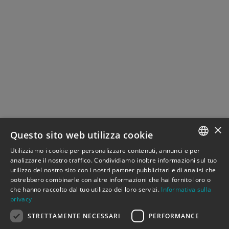
×
Questo sito web utilizza cookie
Utilizziamo i cookie per personalizzare contenuti, annunci e per
ITALIAN
analizzare il nostro traffico. Condividiamo inoltre informazioni sul tuo
LA STAGIONE DEI RAGAZZI E
utilizzo del nostro sito con i nostri partner pubblicitari e di analisi che
ENGLISH
potrebbero combinarle con altre informazioni che hai fornito loro o
DELLE RAGAZZE 2024-’25
che hanno raccolto dal tuo utilizzo dei loro servizi.
Informativa sulla
privacy
a Koreja con la scuola
STRETTAMENTE NECESSARI
PERFORMANCE