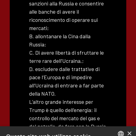
sanzioni alla Russia e consentire
alle banche di avere il
riconoscimento di operare sui
mercati;
B. allontanare la Cina dalla
Russia;
C. Di avere libertà di sfruttare le
terre rare dell’Ucraina,;
D. escludere dalle trattative di
pace l’Europa e di impedire
all’Ucraina di entrare a far parte
della NATO.
L’altro grande interesse per
Trump è quello dell’energia: il
controllo del mercato del gas e
del petrolio, da fare con la Russia
×
e l’Arabia Saudita del principe