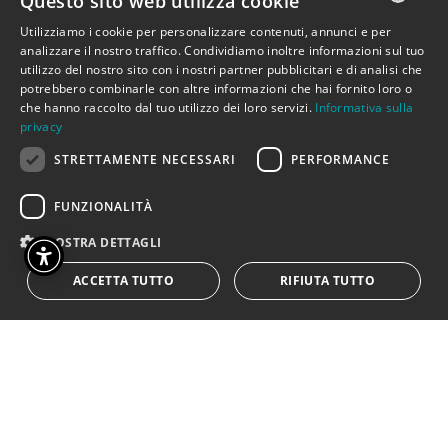
Questo sito web utilizza cookie
Mohammad bin Salman Al Sa’ud,
Utilizziamo i cookie per personalizzare contenuti, annunci e per
ITALIAN
leggi i colloqui a Riad in Arabia.
analizzare il nostro traffico. Condividiamo inoltre informazioni sul tuo
utilizzo del nostro sito con i nostri partner pubblicitari e di analisi che
Sono in poche parole, ma molto
ENGLISH
potrebbero combinarle con altre informazioni che hai fornito loro o
chiare le scelte
che hanno raccolto dal tuo utilizzo dei loro servizi.
Informativa sulla
privacy
dell’amministrazione Trump:
confini, muri, dazi, terre da
STRETTAMENTE NECESSARI
PERFORMANCE
occupare attraverso trattative o
FUNZIONALITÀ
con le armi come la Groenlandia.
La crisi è generale, dal 2019,
MOSTRA DETTAGLI
prima la grande epidemia del
ACCETTA TUTTO
RIFIUTA TUTTO
Covid, poi la guerra in Ucraina, i
dazi con i quali Trump vuole
cambiare gli equilibri del mondo.
C’è tanta paura e poco pensiero,
la diplomazia è disarmata, la
democrazia liberale è affossata: