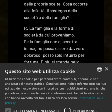
delle proprie scelte. Cosa occorre
alla felicità, il sostegno della
società o della famiglia?
R: La famiglia è la forma di
società da cui proveniamo.
Se la famiglia non ci accetta
immagino possa essere davvero
doloroso; posso solo intuirlo per
fortuna. E più si scende nello
×
stivale più la famiglia diventa
Questo sito web utilizza cookie
essenziale e magari un po’
Utilizziamo i cookie per personalizzare contenuti, annunci e per
ingombrante. Siamo anche ciò da
ITALIAN
analizzare il nostro traffico. Condividiamo inoltre informazioni sul tuo
cui proveniamo e se quel
utilizzo del nostro sito con i nostri partner pubblicitari e di analisi che
ENGLISH
potrebbero combinarle con altre informazioni che hai fornito loro o
qualcosa ci rifiuta, una parte di
che hanno raccolto dal tuo utilizzo dei loro servizi.
Informativa sulla
noi si stacca e galleggia in un
privacy
limbo senza nome. Quindi si, da
STRETTAMENTE NECESSARI
PERFORMANCE