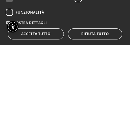
un lato la nostra identità è un
concetto estremamente
FUNZIONALITÀ
personale e a nessuno deve
MOSTRA DETTAGLI
essere tolta la possibilità di
ACCETTA TUTTO
RIFIUTA TUTTO
autodeterminarsi, dall’altro il
riconoscimento da parte dello
spazio sociale in cui ci muoviamo
ci aiuta a non vagare a vuoto
D: Il silenzio, utilizzato dalla
madre Manon, allontana, divide,
nasconde o semplicemente
prende tempo?
R: Il silenzio allontanata sempre.
I non detti, le chiusure,
l’isolamento dei sentimenti,