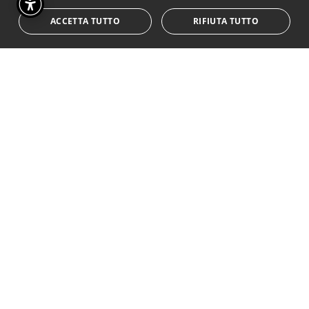
dove un bicchiere di vino riscalda
ACCETTA TUTTO
RIFIUTA TUTTO
le amicizie.
Il Mediterraneo è il mare del
turismo culturale ed
enogastronomico legato all’arte .
Nelle notti del salento si vive al
blu del mare e al sapore all’odore
dei cibi della terra: è una festa di
inclusione dove le generazioni e i
popoli si incontrano.