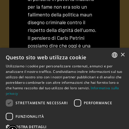
per la fame non era solo un
fallimento della politica maun
disegno criminale contro il
rispetto della dignitá dell’uomo.
Il pensiero di Carlo Petrini
possiamo dire che oggi è una
×
pedagogia ecologica e sociale su
Questo sito web utilizza cookie
cui scrivere l’agenda del futuro
Utilizziamo i cookie per personalizzare contenuti, annunci e per
per come abitare la terra
ITALIAN
analizzare il nostro traffico. Condividiamo inoltre informazioni sul tuo
sapendola rispettare. Con Carlo
utilizzo del nostro sito con i nostri partner pubblicitari e di analisi che
ENGLISH
potrebbero combinarle con altre informazioni che hai fornito loro o
Petrini la cucina è diventata arte
che hanno raccolto dal tuo utilizzo dei loro servizi.
Informativa sulla
del cibo: cultura dei sapori e degli
privacy
odori, dei luoghi, delle vie, delle
STRETTAMENTE NECESSARI
PERFORMANCE
città. La cultura del cibo è
entrata nei teatri e nei musei; è
FUNZIONALITÀ
diventata festa nelle piazze,
MOSTRA DETTAGLI