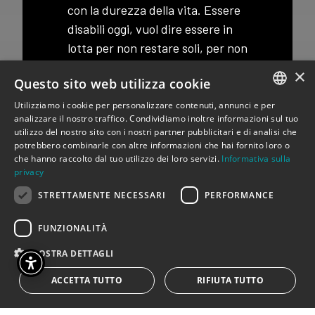
con la durezza della vita. Essere
disabili oggi, vuol dire essere in
lotta per non restare soli, per non
essere esclusi e per non essere
×
Questo sito web utilizza cookie
solo assistiti con pochi soldi.
Utilizziamo i cookie per personalizzare contenuti, annunci e per
Il vuoto sociale, causato dal
ITALIAN
analizzare il nostro traffico. Condividiamo inoltre informazioni sul tuo
utilizzo del nostro sito con i nostri partner pubblicitari e di analisi che
Covid19, ha notevolmente
ENGLISH
potrebbero combinarle con altre informazioni che hai fornito loro o
aggravato la vita delle persone
che hanno raccolto dal tuo utilizzo dei loro servizi.
Informativa sulla
disabili: nella scuola, nel lavoro,
privacy
nelle relazioni sociali, in famiglia.
STRETTAMENTE NECESSARI
PERFORMANCE
Il conto della crisi lo pagano
FUNZIONALITÀ
sempre i più deboli percepiti
come un peso per la società. La
MOSTRA DETTAGLI
lotta, però, per non finire
ACCETTA TUTTO
RIFIUTA TUTTO
nell’inferno della crisi, non deve
riguardare solo le persone con