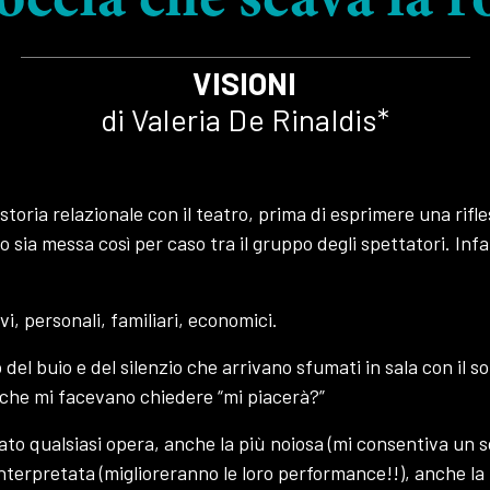
occia che scava la r
VISIONI
di Valeria De Rinaldis*
storia relazionale con il teatro, prima di esprimere una rifle
 sia messa così per caso tra il gruppo degli spettatori. Infa
i, personali, familiari, economici.
del buio e del silenzio che arrivano sfumati in sala con il s
o che mi facevano chiedere “mi piacerà?”
ato qualsiasi opera, anche la più noiosa (mi consentiva un s
nterpretata (miglioreranno le loro performance!!), anche la