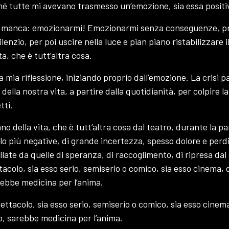
hé tutte mi avevano trasmesso un’emozione, sia essa positi
mi manca: emozionarmi! Emozionarmi senza conseguenze, pr
lenzio, per poi uscire nella luce e pian piano ristabilizzare il
ta, che è tutt’altra cosa.
a mia riflessione, iniziando proprio dall’emozione. La crisi p
 della nostra vita, a partire dalla quotidianità, per colpire la 
tti.
no della vita, che è tutt’altra cosa dal teatro, durante la p
 lo più negative, di grande incertezza, spesso dolore e perd
ate da quelle di speranza, di raccoglimento, di ripresa dal d
acolo, sia esso serio, semiserio o comico, sia esso cinema, 
arebbe medicina per l’anima.
ettacolo, sia esso serio, semiserio o comico, sia esso cinema
so, sarebbe medicina per l’anima.