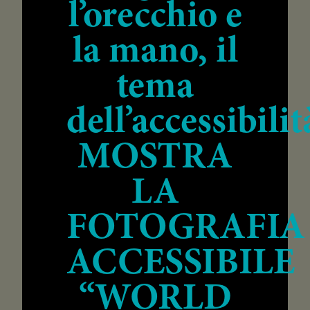
l’orecchio e
la mano, il
tema
dell’accessibili
MOSTRA
LA
FOTOGRAFIA
ACCESSIBILE
“WORLD