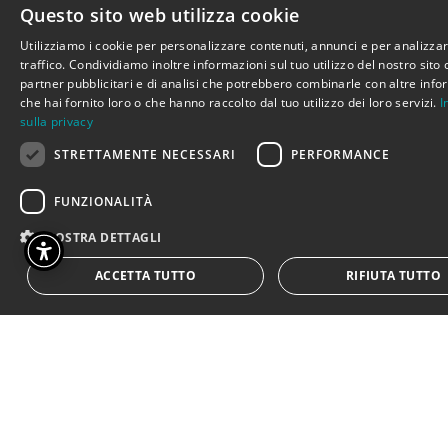
Tutta l’arte è sempre scoperta ed
Questo sito web utilizza cookie
è ricerca di conoscenza ed ha lo
Utilizziamo i cookie per personalizzare contenuti, annunci e per analizzar
scopo di promuovere nell’uomo il
traffico. Condividiamo inoltre informazioni sul tuo utilizzo del nostro sito 
partner pubblicitari e di analisi che potrebbero combinarle con altre info
desiderio di essere futuro : è il
che hai fornito loro o che hanno raccolto dal tuo utilizzo dei loro servizi.
I
grande compito della cultura
sulla privacy
quello di fargli fare il difficile
STRETTAMENTE NECESSARI
PERFORMANCE
passaggio dall’inferno della vita
alla visione della felicità di avere il
FUNZIONALITÀ
rispetto del diverso e il desiderio
MOSTRA DETTAGLI
di condividere il rispetto
ACCETTA TUTTO
RIFIUTA TUTTO