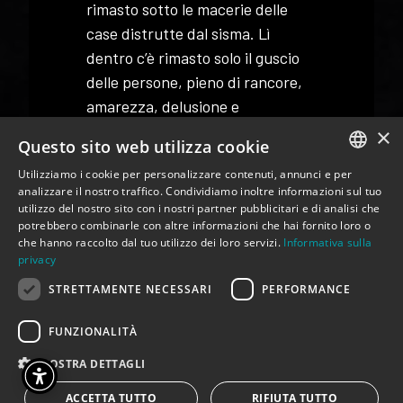
rimasto sotto le macerie delle
case distrutte dal sisma. Lì
dentro c’è rimasto solo il guscio
delle persone, pieno di rancore,
amarezza, delusione e
disperazione. Un’esistenza,
×
Questo sito web utilizza cookie
quella di Mario, stravolta una
Utilizziamo i cookie per personalizzare contenuti, annunci e per
volta e ri-stravolta ancora da una
ITALIAN
analizzare il nostro traffico. Condividiamo inoltre informazioni sul tuo
convivenza forzata e imprevista,
utilizzo del nostro sito con i nostri partner pubblicitari e di analisi che
ENGLISH
ma soprattutto imprevedibile.
potrebbero combinarle con altre informazioni che hai fornito loro o
che hanno raccolto dal tuo utilizzo dei loro servizi.
Informativa sulla
Saleh è figlio di arabi, ma è nato
privacy
in Italia. Parla arabo ed è un
STRETTAMENTE NECESSARI
PERFORMANCE
musulmano praticante. Ma
questo non vuol dire che sia
FUNZIONALITÀ
estremista; non vuole dire che
MOSTRA DETTAGLI
sia un terrorista. Perché poi lo
chiamiamo musulmano? Noi non
ACCETTA TUTTO
RIFIUTA TUTTO