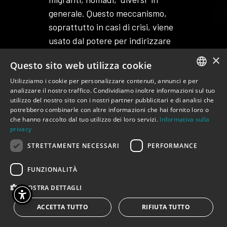
generale. Questo meccanismo,
soprattutto in casi di crisi, viene
usato dal potere per indirizzare
la rabbia contro le minoranze. Un
×
Questo sito web utilizza cookie
sistema che falsando le ragioni
aumenta e nutre il “cattivismo”
Utilizziamo i cookie per personalizzare contenuti, annunci e per
ITALIAN
analizzare il nostro traffico. Condividiamo inoltre informazioni sul tuo
dei poveri e, forse, legittima la
utilizzo del nostro sito con i nostri partner pubblicitari e di analisi che
ENGLISH
violenza verso gli altri.
potrebbero combinarle con altre informazioni che hai fornito loro o
che hanno raccolto dal tuo utilizzo dei loro servizi.
Informativa sulla
privacy
Perché la necessità di
raccontare storie?
STRETTAMENTE NECESSARI
PERFORMANCE
MC:
La ragione del terrore
offre la
FUNZIONALITÀ
possibilità di analizzare i
MOSTRA DETTAGLI
comportamenti umani attraverso
la narrazione degli eventi,
ACCETTA TUTTO
RIFIUTA TUTTO
cercando di provare a raccontare