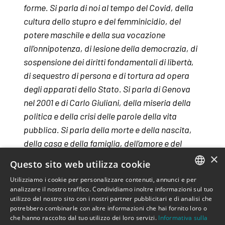
forme. Si parla di noi al tempo del Covid, della
cultura dello stupro e del femminicidio, del
potere maschile e della sua vocazione
all’onnipotenza, di lesione della democrazia, di
sospensione dei diritti fondamentali di libertà,
di sequestro di persona e di tortura ad opera
degli apparati dello Stato. Si parla di Genova
nel 2001 e di Carlo Giuliani, della miseria della
politica e della crisi delle parole della vita
pubblica. Si parla della morte e della nascita,
della casa e della famiglia, dell’amore e del
figlio, della luce di un giorno nuovo.
×
Questo sito web utilizza cookie
Capitolo 1.
La notte. Dove si parla della patria
Utilizziamo i cookie per personalizzare contenuti, annunci e per
ITALIAN
analizzare il nostro traffico. Condividiamo inoltre informazioni sul tuo
al singolare, dei nazionalisti e dei sovranisti e
utilizzo del nostro sito con i nostri partner pubblicitari e di analisi che
ENGLISH
della patria al plurale di chi combatte la
potrebbero combinarle con altre informazioni che hai fornito loro o
guerra, il razzismo, il maschilismo, il
che hanno raccolto dal tuo utilizzo dei loro servizi.
Informativa sulla