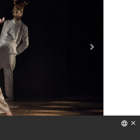
Next
×
ITALIAN