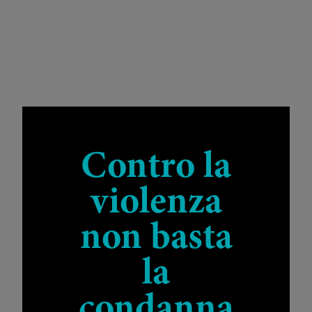
Contro la
violenza
non basta
la
condanna