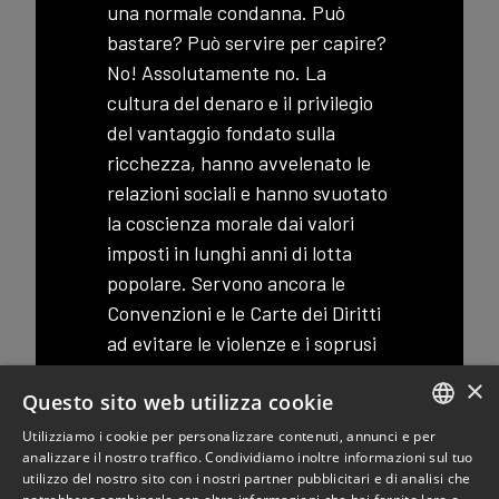
una normale condanna. Può
bastare? Può servire per capire?
No! Assolutamente no. La
cultura del denaro e il privilegio
del vantaggio fondato sulla
ricchezza, hanno avvelenato le
relazioni sociali e hanno svuotato
la coscienza morale dai valori
imposti in lunghi anni di lotta
popolare. Servono ancora le
Convenzioni e le Carte dei Diritti
ad evitare le violenze e i soprusi
dei ricchi verso i poveri?; può
×
Questo sito web utilizza cookie
l’economia internazionale, fare
fronte ai bisogni delle popolazioni
Utilizziamo i cookie per personalizzare contenuti, annunci e per
ITALIAN
analizzare il nostro traffico. Condividiamo inoltre informazioni sul tuo
affamate? Può essere fermata la
utilizzo del nostro sito con i nostri partner pubblicitari e di analisi che
ENGLISH
ribellione che è diventata onda