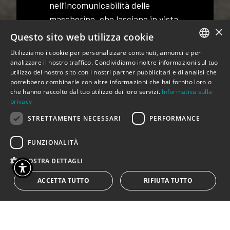
nell’incomunicabilità delle
mascherine, che lasciano in vista
×
solo occhi impauriti come foglie
Questo sito web utilizza cookie
marroni al vento gelido del nord.
Utilizziamo i cookie per personalizzare contenuti, annunci e per
Le pupille agitate dal mare in
ITALIAN
analizzare il nostro traffico. Condividiamo inoltre informazioni sul tuo
utilizzo del nostro sito con i nostri partner pubblicitari e di analisi che
burrasca e la barca sociale alla
ENGLISH
potrebbero combinarle con altre informazioni che hai fornito loro o
deriva.
che hanno raccolto dal tuo utilizzo dei loro servizi.
Informativa sulla
privacy
Ma l’agitazione di quel mare negli
STRETTAMENTE NECESSARI
PERFORMANCE
occhi, chi la vede? Se non ci sono
contenitori simbolici, come il
FUNZIONALITÀ
teatro, per trattenere la sua
MOSTRA DETTAGLI
effervescenza. La schiuma
frizzante si disperde, mentre il
ACCETTA TUTTO
RIFIUTA TUTTO
teatro rende vivo nel tempo
anche ciò che non vediamo
immediatamente, ma abbiamo