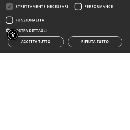
Noi,
STRETTAMENTE NECESSARI
PERFORMANCE
Fedeli del Teatro siamo così:
FUNZIONALITÀ
MOSTRA DETTAGLI
educati, silenziosi,fiduciosi…
ACCETTA TUTTO
RIFIUTA TUTTO
Ma ora basta!
Riaprite i teatri!
Riaprite.
*ASSENTI, PRESENTI – Progetto
di scrittura e drammaturgia
partecipata con gli spettatori
Guarda il
video
https://vimeo.com/521344
Foto di Antonio Giannuzzi