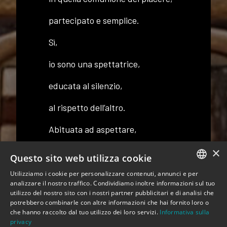
partecipato e semplice.
Sì,
io sono una spettatrice,
educata al silenzio,
al rispetto dell’altro.
Abituata ad aspettare,
×
a non aver paura del buio,
Questo sito web utilizza cookie
a fidarsi…
Utilizziamo i cookie per personalizzare contenuti, annunci e per
ITALIAN
analizzare il nostro traffico. Condividiamo inoltre informazioni sul tuo
utilizzo del nostro sito con i nostri partner pubblicitari e di analisi che
Sì,
ENGLISH
potrebbero combinarle con altre informazioni che hai fornito loro o
che hanno raccolto dal tuo utilizzo dei loro servizi.
Informativa sulla
è questo il punto!
privacy