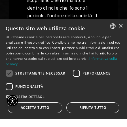
dentro di noi e che, io sono il
pericolo, l’untore della società. Il
pericolo è cambiato: non è più lo
×
Questo sito web utilizza cookie
straniero nero, l’immigrato e il
Utilizziamo i cookie per personalizzare contenuti, annunci e per
povero mendicante, sono
ITALIAN
analizzare il nostro traffico. Condividiamo inoltre informazioni sul tuo
diventato io e sono quello ad
utilizzo del nostro sito con i nostri partner pubblicitari e di analisi che
ENGLISH
essere escluso dalla società,
potrebbero combinarle con altre informazioni che hai fornito loro o
che hanno raccolto dal tuo utilizzo dei loro servizi.
Informativa sulla
emarginato nella vita della città.
privacy
Io sono l’altro e vivo del tempo
STRETTAMENTE NECESSARI
PERFORMANCE
sospeso. Dovevamo fermarci
prima. Ora dobbiamo sperare che
FUNZIONALITÀ
il tempo sospeso finisca e torni
MOSTRA DETTAGLI
l’equilibrio dentro e fuori, che la
luce del giorno ci fa scoprire. Ora
ACCETTA TUTTO
RIFIUTA TUTTO
continuiamo a scrivere le pagine
del diario del tempo sospeso fino