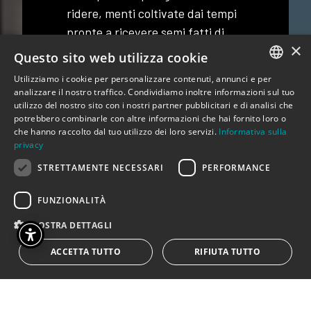
ridere, menti coltivate dai tempi
pronte a ricevere semi fatti di
×
gesti, luci e suoni, parole.
Questo sito web utilizza cookie
Utilizziamo i cookie per personalizzare contenuti, annunci e per
Sul palco una luce e un filo rosso,
ITALIAN
analizzare il nostro traffico. Condividiamo inoltre informazioni sul tuo
un altro progetto da svolgere.
utilizzo del nostro sito con i nostri partner pubblicitari e di analisi che
ENGLISH
Come un gesto d’amore, penso.
potrebbero combinarle con altre informazioni che hai fornito loro o
che hanno raccolto dal tuo utilizzo dei loro servizi.
Informativa sulla
Per chi? Per chi di teatro e per il
privacy
teatro vive e respira sogni da
STRETTAMENTE NECESSARI
PERFORMANCE
sognare insieme. Per tutti gli
occhi e i cuori a casa che
FUNZIONALITÀ
aspettano e non sanno ancora
MOSTRA DETTAGLI
che il respiro del teatro anima
sempre queste mura, per loro.
ACCETTA TUTTO
RIFIUTA TUTTO
Per me, che sono passato di qui
perché avevo cose da fare, gente
da vedere e proseguo