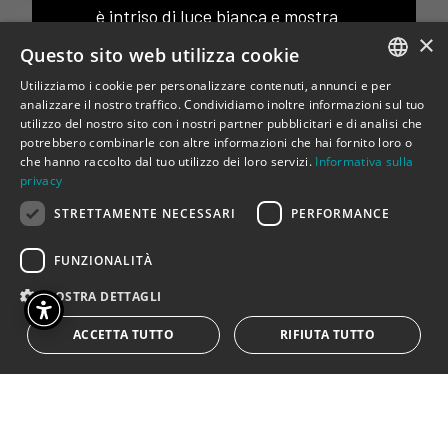
è intriso di luce bianca e mostra
×
una rara bellezza, mostra la
Questo sito web utilizza cookie
purezza e l’innocente
Utilizziamo i cookie per personalizzare contenuti, annunci e per
languidezza (sguardo
ITALIAN
analizzare il nostro traffico. Condividiamo inoltre informazioni sul tuo
assorto). Lo sfondo scuro mette
utilizzo del nostro sito con i nostri partner pubblicitari e di analisi che
ENGLISH
potrebbero combinarle con altre informazioni che hai fornito loro o
ancora più in risalto il volto
che hanno raccolto dal tuo utilizzo dei loro servizi.
Informativa sulla
chiaro della
privacy
ragazza che è ferma, come noi
STRETTAMENTE NECESSARI
PERFORMANCE
d’altro canto, che aspettiamo
speranzosi, un po’
FUNZIONALITÀ
nostalgici, po’ in bilico. Emma
MOSTRA DETTAGLI
Questa immagine
ACCETTA TUTTO
RIFIUTA TUTTO
infonde in me una sensazione
come di tranquillità, di sazietà
d’animo. Nessun
rumore solo l’acqua scorrere e gli