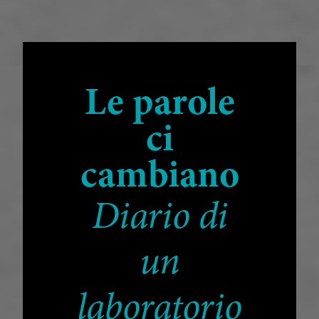
Le parole
ci
cambiano
Diario di
un
laboratorio