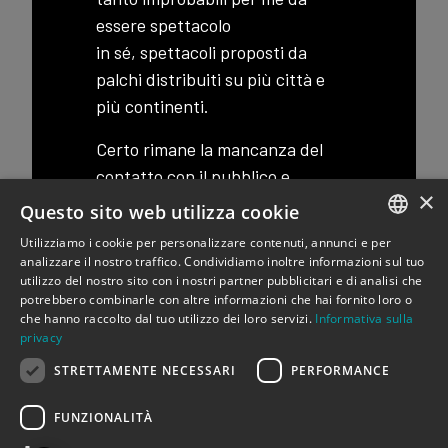
essere spettacolo
in sé, spettacoli proposti da
palchi distribuiti su più città e
più continenti.
Certo rimane la mancanza del
contatto con il pubblico e
×
non solo per gli interpreti, anche
Questo sito web utilizza cookie
per gli spettatori, quell’essere
Utilizziamo i cookie per personalizzare contenuti, annunci e per
parte di.
ITALIAN
analizzare il nostro traffico. Condividiamo inoltre informazioni sul tuo
utilizzo del nostro sito con i nostri partner pubblicitari e di analisi che
ENGLISH
Normalmente non guardo i talent
potrebbero combinarle con altre informazioni che hai fornito loro o
che hanno raccolto dal tuo utilizzo dei loro servizi.
Informativa sulla
alla televisione ma una
privacy
sera, capitatoci per caso, anche
STRETTAMENTE NECESSARI
PERFORMANCE
lo zapping ha un suo perché, mi
sono trovato,
FUNZIONALITÀ
quasi, a teatro.