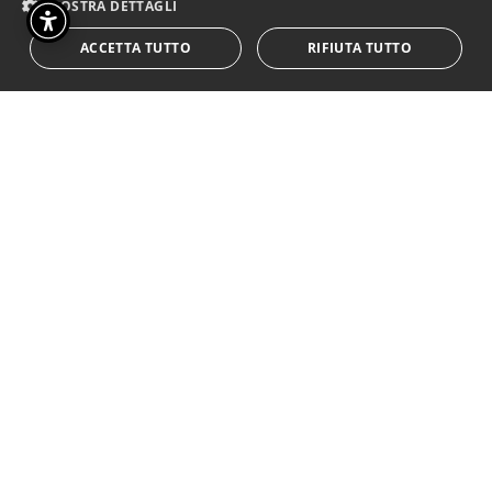
MOSTRA DETTAGLI
Di fronte al palco c’era una
ACCETTA TUTTO
RIFIUTA TUTTO
parete di schermi, su ogni
schermo il viso di uno spettatore
collegato in diretta che diventava
quindi
parte dello spettacolo, per gli
interpreti e gli spettatori a casa,
o a caso,
come me.
Il teatro uscito dai teatri ha
saputo inventare nuovi modi di
integrare la tecnologia e nuovi
spazi di espressione. Sono certo
che i professionisti sapranno
farne tesoro anche quando gli