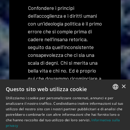
Confondere i principi
dell’accoglienza e i diritti umani
con un’ideologia politica è il primo
errore che si compie prima di
cadere nell’insana retorica,
seguito da quell’inconsistente
consapevolezza che ci sia una
scala di degni. Chi si merita una
bella vita e chi no. Ed è proprio
qui che dovremmo ricominciare a
×
costruire un pensiero laterale,
Questo sito web utilizza cookie
attraverso gli strumenti giusti,
Utilizziamo i cookie per personalizzare contenuti, annunci e per
quelli che non limitano, ma
ITALIAN
analizzare il nostro traffico. Condividiamo inoltre informazioni sul tuo
spalancano.
utilizzo del nostro sito con i nostri partner pubblicitari e di analisi che
ENGLISH
potrebbero combinarle con altre informazioni che hai fornito loro o
che hanno raccolto dal tuo utilizzo dei loro servizi.
Informativa sulla
Inquesto mare enorme di
privacy
distorsioni che da tempo una