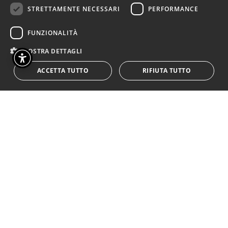
STRETTAMENTE NECESSARI
PERFORMANCE
certa narrazione del fenomeno
sta inoculando nella nostra
FUNZIONALITÀ
Penisola, ciò che dovrebbe
MOSTRA DETTAGLI
veramente affondare è
l’ignoranza di chi chiude. Braccia,
ACCETTA TUTTO
RIFIUTA TUTTO
porti e menti.
Ed è qui che
subentra il teatro, con la sua
educazione e con la sua cultura:
ci siamo
occupati spesso di migrazioni
proponendo una concreta
opportunità per misurarsi
con questa tematica, per
smontare le proprie certezze e
ricostruire alternative