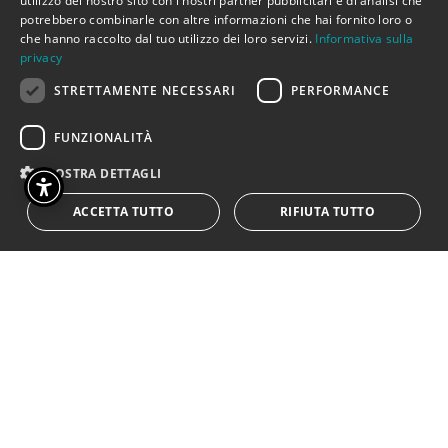
utilizzo del nostro sito con i nostri partner pubblicitari e di analisi che
il potere sulla donna, oggi libera
ENGLISH
potrebbero combinarle con altre informazioni che hai fornito loro o
perfino di scegliere quando
che hanno raccolto dal tuo utilizzo dei loro servizi.
Informativa sulla
diventare madre.
privacy
STRETTAMENTE NECESSARI
PERFORMANCE
Con l’educazione si sconfigge
FUNZIONALITÀ
l’odio
Il problema della violenza sulle
MOSTRA DETTAGLI
donne è molto serio e centrale
ACCETTA TUTTO
RIFIUTA TUTTO
nella società digitale
profondamente cambiata
rispetto al passato. Per cambiare
e per costruire nuove relazioni
professionali, culturali e
progettare una società libera dal
conflitto uomo-donna, bisogna
partire dall’educazione. La scuola
è coinvolta in questa sfida come