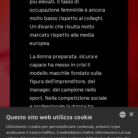
più elevati, il tasso di
occupazione femminile è ancora
molto basso rispetto ai colleghi.
Un divario che risulta molto
marcato rispetto alla media
europea.
La donna preparata, sicura e
capace ha messo in crisi il
modello maschile fondato sulla
figura dell’imprenditore, del
manager, del campione nello
sport. Nella competizione sociale
e professionale la donna ha
×
superato spesso l’uomo e questo
Questo sito web utilizza cookie
è un torto insopportabile. L’uomo
Utilizziamo i cookie per personalizzare contenuti, annunci e per
ha perso la proprietà del corpo e
ITALIAN
analizzare il nostro traffico. Condividiamo inoltre informazioni sul tuo