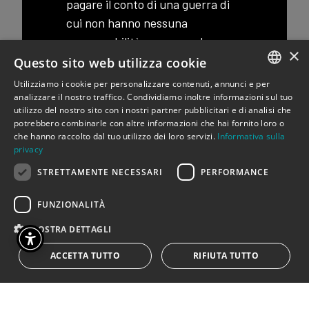
pagare il conto di una guerra di
cui non hanno nessuna
responsabilità e neppure hanno
×
scelto di vivere.
Questo sito web utilizza cookie
Utilizziamo i cookie per personalizzare contenuti, annunci e per
Mi chiedo: quale può essere
ITALIAN
analizzare il nostro traffico. Condividiamo inoltre informazioni sul tuo
l’orizzonte affettivo di un
utilizzo del nostro sito con i nostri partner pubblicitari e di analisi che
ENGLISH
potrebbero combinarle con altre informazioni che hai fornito loro o
bambino a cui è stato negato di
che hanno raccolto dal tuo utilizzo dei loro servizi.
Informativa sulla
vivere e sognare, di giocare e
privacy
studiare, di amare ed essere
STRETTAMENTE NECESSARI
PERFORMANCE
rispettato, di avere una mamma,
sentire la sua voce e imparare da
FUNZIONALITÀ
lei le parole per vivere. Dopo
MOSTRA DETTAGLI
l’inferno dei bambini
ACCETTA TUTTO
RIFIUTA TUTTO
abbandonati, senza avere avuto
un destino, quale sarà la società
del futuro se nelle vene